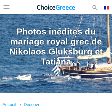
Photos inédites du
mariage royal grec de
Nikolaos Gluksburg et
Tatiana
Accueil
Découvrir