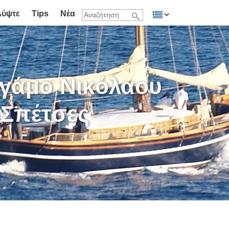
λύψτε
Tips
Νέα
 γάμο Νικόλαου
 Σπέτσες