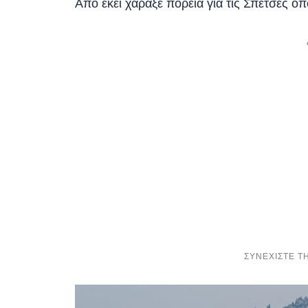
Από εκεί χάραξε πορεία για τις Σπέτσες ό