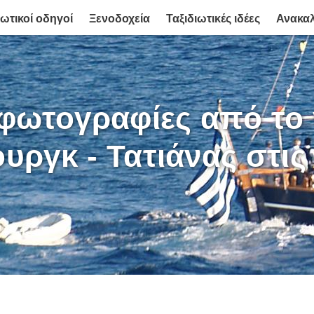
ιωτικοί οδηγοί
Ξενοδοχεία
Ταξιδιωτικές ιδέες
Ανακα
φωτογραφίες από το
υργκ - Τατιάνας στις