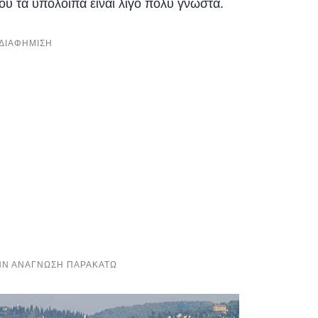
που τα υπόλοιπα είναι λίγο πολύ γνωστά.