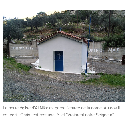
La petite église d'Ai Nikolas garde l'entrée de la gorge. Au dos il
est écrit "Christ est ressuscité" et "Vraiment notre Seigneur"