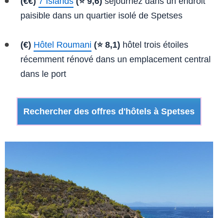
(€€)
7 Islands
(⭐ 9,6)
séjournez dans un endroit
paisible dans un quartier isolé de Spetses
(€)
Hôtel Roumani
(⭐ 8,1)
hôtel trois étoiles
récemment rénové dans un emplacement central
dans le port
Rechercher des offres d'hôtels à Spetses