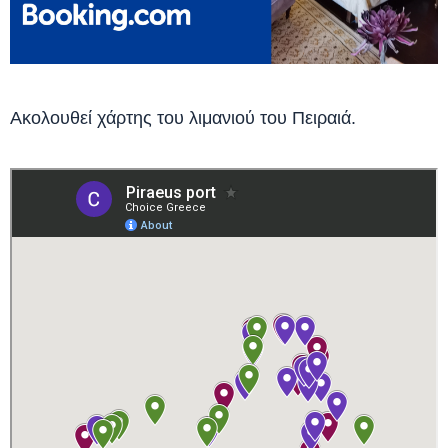
Ακολουθεί χάρτης του λιμανιού του Πειραιά.